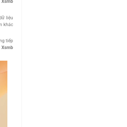
.
Xsmb
dữ liệu
ểm khác
ng tiếp
.
Xsmb