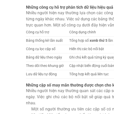
Những công cụ hỗ trợ phân tích dữ liệu hiệu quả
Nhiều người hiện nay thường lựa chọn các công 
từng ngày khác nhau. Việc sử dụng các bảng thố
trực quan hơn. Một số công cụ dưới đây hiện vẫn
Công cụ hỗ trợ
Công dụng chính
Bảng thống kê tần suất
Tổng hợp số
xsmb thứ 5
lần 
Công cụ lọc cặp số
Hiển thị các bộ nổi bật
Bảng dữ liệu theo ngày
Ghi chú kết quả từng kỳ qua
Theo dõi theo khung giờ
Cập nhật biến động cuối bả
Lưu dữ liệu tự động
Tổng hợp kết quả liên tục
Những cặp số may mắn thường được chọn cho lô
Nhiều người hiện nay thường quan sát các cặp số
ngày. Việc ghi chú các bộ nổi bật sẽ giúp quá t
nhau.
Một số người thường ưu tiên các cặp số có n