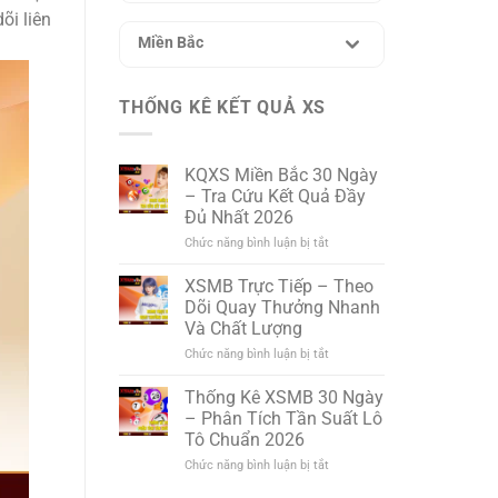
õi liên
Miền Bắc
THỐNG KÊ KẾT QUẢ XS
KQXS Miền Bắc 30 Ngày
– Tra Cứu Kết Quả Đầy
Đủ Nhất 2026
Chức năng bình luận bị tắt
ở
KQXS
Miền
XSMB Trực Tiếp – Theo
Bắc
Dõi Quay Thưởng Nhanh
30
Và Chất Lượng
Ngày
–
Chức năng bình luận bị tắt
ở
Tra
XSMB
Cứu
Trực
Thống Kê XSMB 30 Ngày
Kết
Tiếp
– Phân Tích Tần Suất Lô
Quả
–
Tô Chuẩn 2026
Đầy
Theo
Đủ
Dõi
Chức năng bình luận bị tắt
ở
Nhất
Quay
Thống
2026
Thưởng