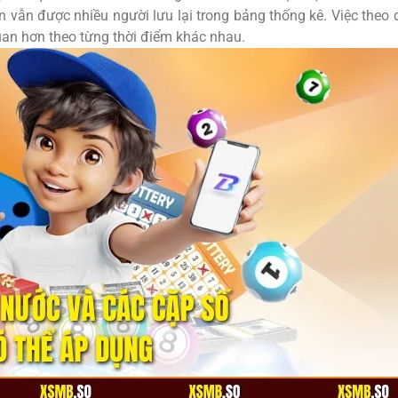
 vẫn được nhiều người lưu lại trong bảng thống kê. Việc theo d
 quan hơn theo từng thời điểm khác nhau.