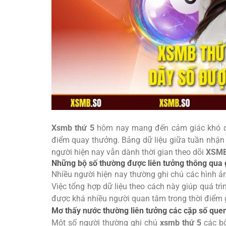
Xsmb thứ 5
hôm nay mang đến cảm giác khó dự 
điểm quay thưởng. Bảng dữ liệu giữa tuần nhận t
người hiện nay vẫn dành thời gian theo dõi
XSM
Những bộ số thường được liên tưởng thông qua
Nhiều người hiện nay thường ghi chú các hình ản
Việc tổng hợp dữ liệu theo cách này giúp quá trì
được khá nhiều người quan tâm trong thời điểm 
Mơ thấy nước thường liên tưởng các cặp số que
Một số người thường ghi chú
xsmb thứ 5
các bộ