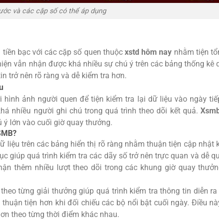
ước và các cặp số có thể áp dụng
 tiền bạc với các cặp số quen thuộc
xstd hôm nay
nhằm tiện tổ
hiện vẫn nhận được khá nhiều sự chú ý trên các bảng thống kê d
in trở nên rõ ràng và dễ kiểm tra hơn.
u
 hình ảnh người quen để tiện kiểm tra lại dữ liệu vào ngày tiế
á nhiều người ghi chú trong quá trình theo dõi kết quả.
Xsmb
 ý lớn vào cuối giờ quay thưởng.
XSMB?
 liệu trên các bảng hiển thị rõ ràng nhằm thuận tiện cập nhật 
 tục giúp quá trình kiểm tra các dãy số trở nên trực quan và dễ q
ận thêm nhiều lượt theo dõi trong các khung giờ quay thưởn
 theo từng giải thưởng giúp quá trình kiểm tra thông tin diễn r
 thuận tiện hơn khi đối chiếu các bộ nổi bật cuối ngày. Điều n
 hơn theo từng thời điểm khác nhau.