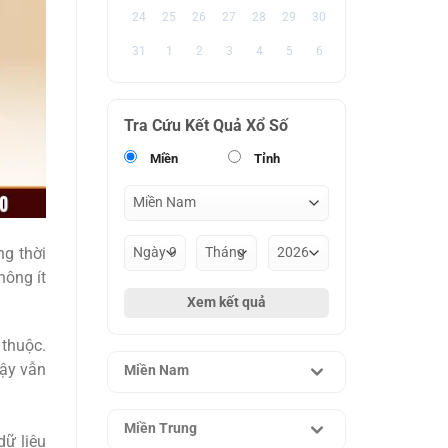
24
25
26
27
28
29
30
31
1
2
3
4
5
6
Tra Cứu Kết Quả Xổ Số
Miền
Tỉnh
g thời
hông ít
Xem kết quả
 thuộc.
vậy vẫn
Miền Nam
Miền Trung
dữ liệu