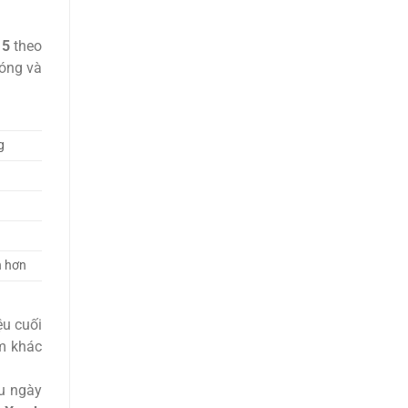
 5
theo
hóng và
g
n hơn
ệu cuối
ểm khác
ều ngày