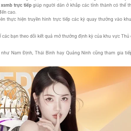
g
xsmb trực tiếp
giúp người dân ở khắp các tỉnh thành có thể t
đến cao.
ên thực hiện truyền hình trực tiếp các kỳ quay thưởng vào kh
 để các bạn theo dõi kết quả mở thưởng định kỳ của khu vực Thủ
ố như Nam Định, Thái Bình hay Quảng Ninh cũng tham gia tiế