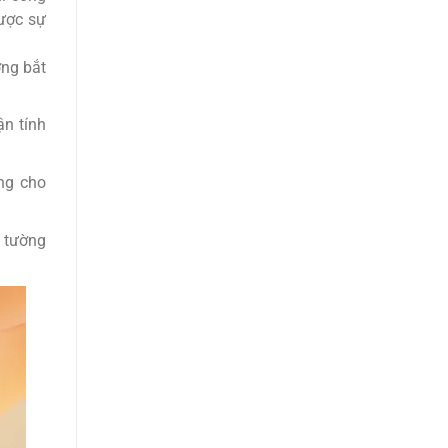
được sự
ởng bắt
ận tính
ởng cho
i tường