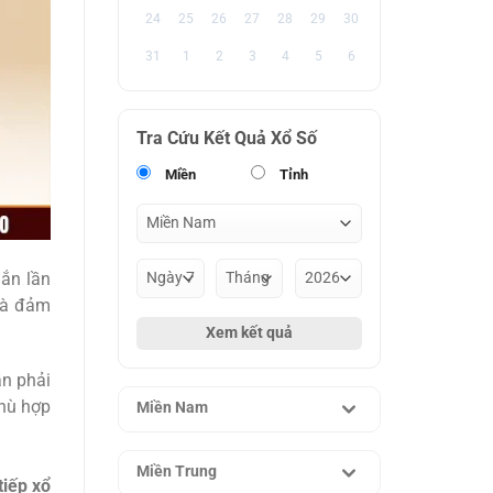
24
25
26
27
28
29
30
31
1
2
3
4
5
6
Tra Cứu Kết Quả Xổ Số
Miền
Tỉnh
mắn lần
 và đảm
Xem kết quả
ần phải
phù hợp
Miền Nam
Miền Trung
tiếp xổ