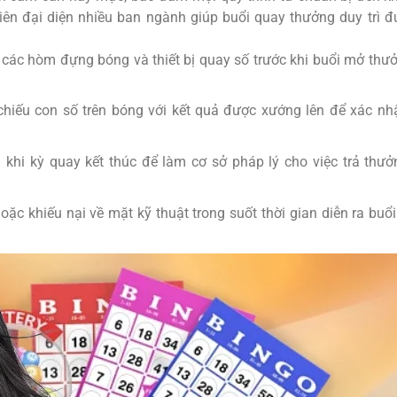
iên đại diện nhiều ban ngành giúp buổi quay thưởng duy trì 
các hòm đựng bóng và thiết bị quay số trước khi buổi mở thư
 chiếu con số trên bóng với kết quả được xướng lên để xác nh
 khi kỳ quay kết thúc để làm cơ sở pháp lý cho việc trả thư
hoặc khiếu nại về mặt kỹ thuật trong suốt thời gian diễn ra buổ