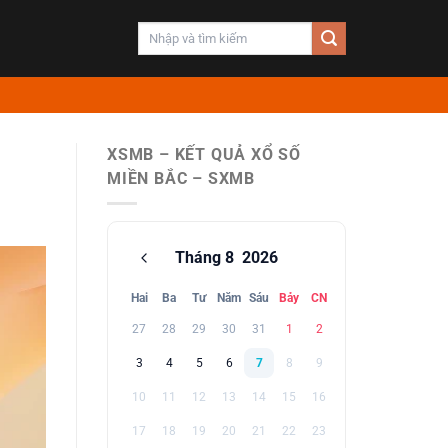
XSMB – KẾT QUẢ XỔ SỐ
MIỀN BẮC – SXMB
Tháng 8
2026
Hai
Ba
Tư
Năm
Sáu
Bảy
CN
27
28
29
30
31
1
2
3
4
5
6
7
8
9
10
11
12
13
14
15
16
17
18
19
20
21
22
23