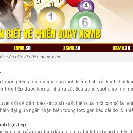
ều cần biết về phiên quay xsmb
ế
 thưởng đều phải trải qua quá trình kiểm định kỹ thuật khắt kh
b trực tiếp
được làm từ những vật liệu trong suốt giúp mọi n
tuyệt đối để đảm bảo xác suất xuất hiện của mỗi con số là ho
iện đại giúp ngăn chặn hiện tượng loto gan kéo dài do lỗi thiế
smb trực tiếp
i cầm cân nảy mực, bảo đảm mọi quy trình từ chuẩn bị đến k