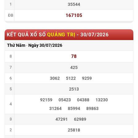
1
35544
167105
ĐB
KẾT QUẢ XỔ SỐ
QUẢNG TRỊ
-
30/07/2026
Thứ Năm
-
Ngày
30/07/2026
78
8
7
425
6
3062
5122
9259
5
2513
92159
05423
04388
13230
4
31264
85994
89863
3
47291
62989
2
25818