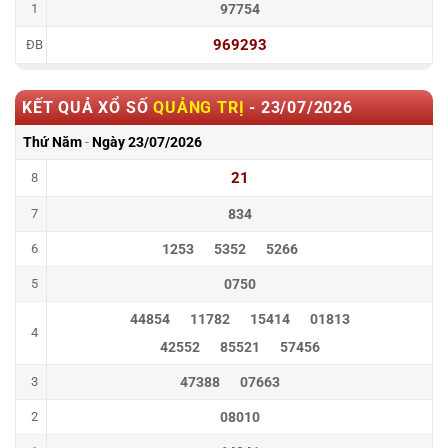
1
97754
969293
ĐB
KẾT QUẢ XỔ SỐ
QUẢNG TRỊ
-
23/07/2026
Thứ Năm
-
Ngày
23/07/2026
21
8
7
834
6
1253
5352
5266
5
0750
44854
11782
15414
01813
4
42552
85521
57456
3
47388
07663
2
08010