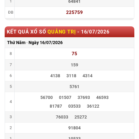
1
64841
225759
ĐB
KẾT QUẢ XỔ SỐ
QUẢNG TRỊ
-
16/07/2026
Thứ Năm
-
Ngày
16/07/2026
75
8
7
159
6
4138
3118
4314
5
5761
56700
01507
37693
46593
4
81787
03533
36122
3
76033
25272
2
91804
1
10533