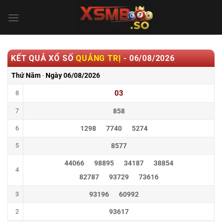
Bỏ
qua
nội
dung
KẾT QUẢ XỔ SỐ
QUẢNG TRỊ
-
06/08/2026
Thứ Năm
-
Ngày
06/08/2026
03
8
7
858
6
1298
7740
5274
5
8577
44066
98895
34187
38854
4
82787
93729
73616
3
93196
60992
2
93617