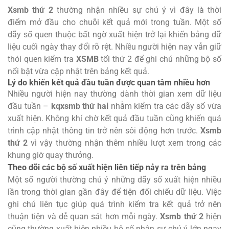
Xsmb thứ 2
thường nhận nhiều sự chú ý vì đây là thời
điểm mở đầu cho chuỗi kết quả mới trong tuần. Một số
dãy số quen thuộc bất ngờ xuất hiện trở lại khiến bảng dữ
liệu cuối ngày thay đổi rõ rệt. Nhiều người hiện nay vẫn giữ
thói quen kiểm tra
XSMB
tối thứ 2 để ghi chú những bộ số
nổi bật vừa cập nhật trên bảng kết quả.
Lý do khiến kết quả đầu tuần được quan tâm nhiều hơn
Nhiều người hiện nay thường dành thời gian xem dữ liệu
đầu tuần –
kqxsmb thứ hai
nhằm kiểm tra các dãy số vừa
xuất hiện. Không khí chờ kết quả đầu tuần cũng khiến quá
trình cập nhật thông tin trở nên sôi động hơn trước.
Xsmb
thứ 2
vì vậy thường nhận thêm nhiều lượt xem trong các
khung giờ quay thưởng.
Theo dõi các bộ số xuất hiện liên tiếp nảy ra trên bảng
Một số người thường chú ý những dãy số xuất hiện nhiều
lần trong thời gian gần đây để tiện đối chiếu dữ liệu. Việc
ghi chú liên tục giúp quá trình kiểm tra kết quả trở nên
thuận tiện và dễ quan sát hơn mỗi ngày.
Xsmb thứ 2
hiện
cũng thường xuất hiện nhiều bộ số nhận sự chú ý lớn ngay