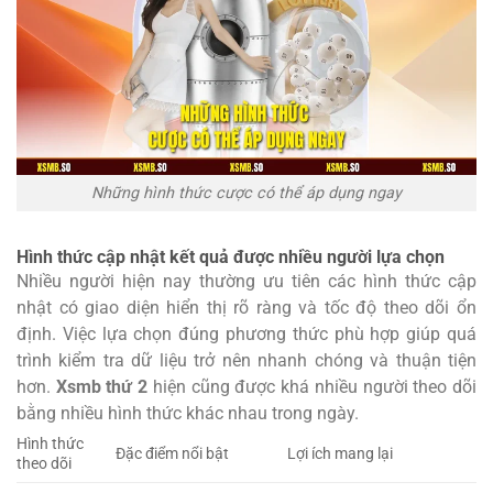
Những hình thức cược có thể áp dụng ngay
Hình thức cập nhật kết quả được nhiều người lựa chọn
Nhiều người hiện nay thường ưu tiên các hình thức cập
nhật có giao diện hiển thị rõ ràng và tốc độ theo dõi ổn
định. Việc lựa chọn đúng phương thức phù hợp giúp quá
trình kiểm tra dữ liệu trở nên nhanh chóng và thuận tiện
hơn.
Xsmb thứ 2
hiện cũng được khá nhiều người theo dõi
bằng nhiều hình thức khác nhau trong ngày.
Hình thức
Đặc điểm nổi bật
Lợi ích mang lại
theo dõi