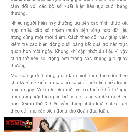
tâm đối với các bộ số xuất hiện liên tục cuối bảng
thưởng.
Nhiều người hiện nay thường ưu tiên các hình thức kết
hợp nhiều cặp số nhằm thuận tiện tổng hợp dữ liệu
trong cùng một thời điểm. Cách theo dõi này giúp việc
kiểm tra các biến động cuối bảng kết quả trở nên trực
quan hơn mỗi ngày. Không khí cập nhật dữ liệu vì vậy
cũng trở nên sôi động hơn trong các khung giờ quay
thưởng.
Một số người thường quan tâm hình thức theo dõi theo
chu kỳ vì dễ kiểm tra các bộ số xuất hiện liên tiếp trong
nhiều ngày. Việc ghi chú dữ liệu cụ thể sẽ hỗ trợ quá
trình tổng hợp thông tin trở nên rõ ràng và dễ đối chiếu
hơn.
Xsmb thứ 2
hiện vẫn đang nhận khá nhiều lượt
theo dõi nhờ các biến động khó đoán đầu tuần.