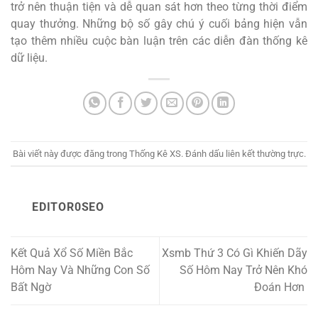
trở nên thuận tiện và dễ quan sát hơn theo từng thời điểm
quay thưởng. Những bộ số gây chú ý cuối bảng hiện vẫn
tạo thêm nhiều cuộc bàn luận trên các diễn đàn thống kê
dữ liệu.
Bài viết này được đăng trong
Thống Kê XS
. Đánh dấu
liên kết thường trực
.
EDITOR0SEO
Kết Quả Xổ Số Miền Bắc
Xsmb Thứ 3 Có Gì Khiến Dãy
Hôm Nay Và Những Con Số
Số Hôm Nay Trở Nên Khó
Bất Ngờ
Đoán Hơn